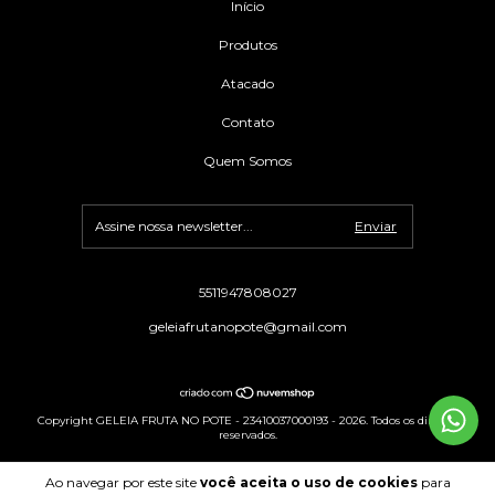
Início
Produtos
Atacado
Contato
Quem Somos
5511947808027
geleiafrutanopote@gmail.com
Copyright GELEIA FRUTA NO POTE - 23410037000193 - 2026. Todos os direitos
reservados.
Ao navegar por este site
você aceita o uso de cookies
para