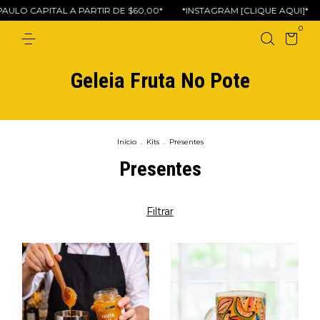
LO CAPITAL A PARTIR DE $60,00*
*INSTAGRAM [CLIQUE AQUI]*
*
0
Geleia Fruta No Pote
Início
.
Kits
.
Presentes
Presentes
Filtrar