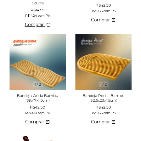
320ml
R$42,50
R$14,99
R$40,38
com
Pix
R$14,24
com
Pix
Comprar
1
/
2
1
/
2
Bandeja Onda Bambu
Bandeja Portal Bambu
(39x17x1,5cm)
(32,5x23x1,5cm)
R$42,50
R$42,50
R$40,38
com
Pix
R$40,38
com
Pix