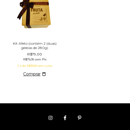
Kit Afeto (contém 2 (duas)
geleias de 280g)
R$79,00
R$75,05
com
Pix
2
x de
R$39,50
sem juros