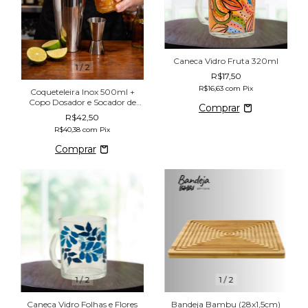
Caneca Vidro Fruta 320ml
1
/
2
R$17,50
R$16,63
com
Pix
Coqueteleira Inox 500ml +
Copo Dosador e Socador de
Madeira
R$42,50
R$40,38
com
Pix
1
/
2
1
/
2
Caneca Vidro Folhas e Flores
Bandeja Bambu (28x1,5cm)